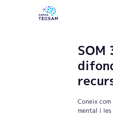
Tecsam
SOM 3
difon
recur
Coneix com 
mental i les