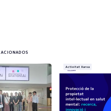
!
la
política de privacitat i el
t de les meves dades
.
LACIONADOS
Activitat Xarxa