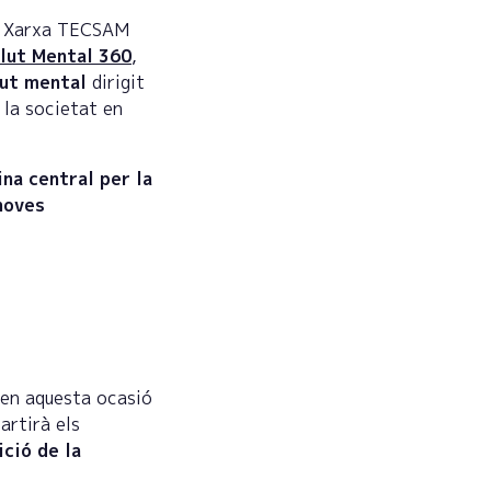
a Xarxa TECSAM
lut Mental 360
,
alut mental
dirigit
 la societat en
na central per la
 noves
 en aquesta ocasió
artirà els
ició de la