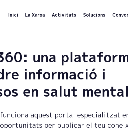
Inici
La Xarxa
Activitats
Solucions
Convo
60: una plataform
dre informació i
sos en salut menta
funciona aquest portal especialitzat e
 oportunitats per publicar el teu conei