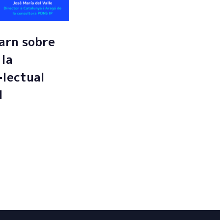
arn sobre
 la
·lectual
l