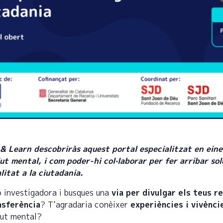
& Learn descobriràs aquest portal especialitzat en eine
lut mental, i com poder-hi col·laborar per fer arribar sol
litat a la ciutadania.
o investigadora i busques una
via per divulgar els teus r
nsferència
? T’agradaria conèixer
experiències i vivènci
lut mental?