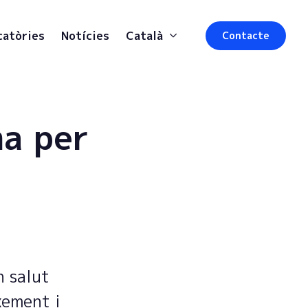
catòries
Notícies
Català
Contacte
a per
l
n salut
xement i