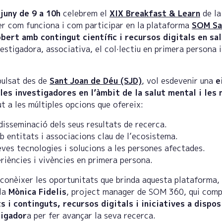
juny de 9 a 10h
celebrem el
XIX Breakfast & Learn
de l
er com funciona i com participar en la plataforma
SOM Sa
obert amb contingut científic i recursos digitals en s
estigadora, associativa, el col·lectiu en primera persona i
pulsat des de
Sant Joan de Déu (SJD)
, vol esdevenir una
ei
 les investigadores en l’àmbit de la salut mental i les
ut a les múltiples opcions que ofereix:
 disseminació dels seus resultats de recerca.
 entitats i associacions clau de l’ecosistema.
eves tecnologies i solucions a les persones afectades.
riències i vivències en primera persona.
 conèixer les oportunitats que brinda aquesta plataforma,
la
Mònica Fidelis
, project manager de SOM 360, qui comp
 i continguts, recursos digitals i iniciatives a dispos
tigador
a per fer avançar la seva recerca.