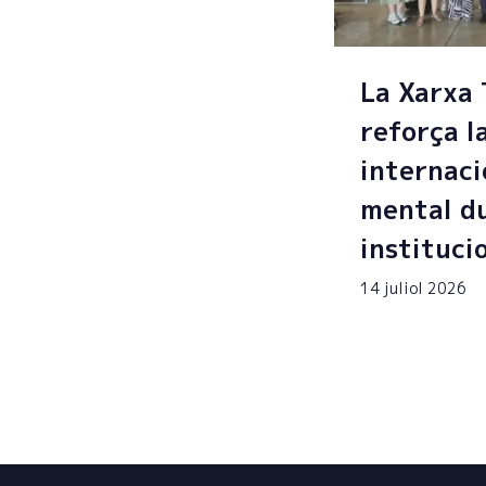
La Xarxa
reforça l
internaci
mental du
instituci
14 juliol 2026