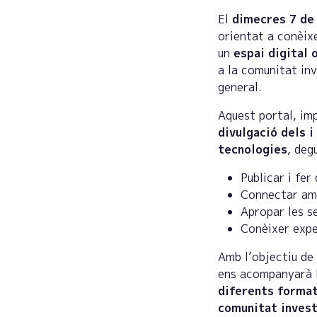
El
dimecres 7 de 
orientat a conèix
un
espai digital 
a la comunitat inv
general.
Aquest portal, im
divulgació dels i
tecnologies
, deg
Publicar i fer
Connectar amb
Apropar les s
Conèixer expe
Amb l’objectiu de
ens acompanyarà 
diferents formats
comunitat inves