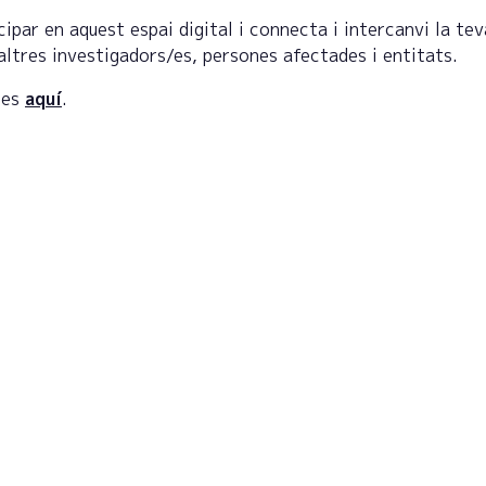
ipar en aquest espai digital i connecta i intercanvi la tev
altres investigadors/es, persones afectades i entitats.
tes
aquí
.
reu-vos al butlletí per rebre
itzacions