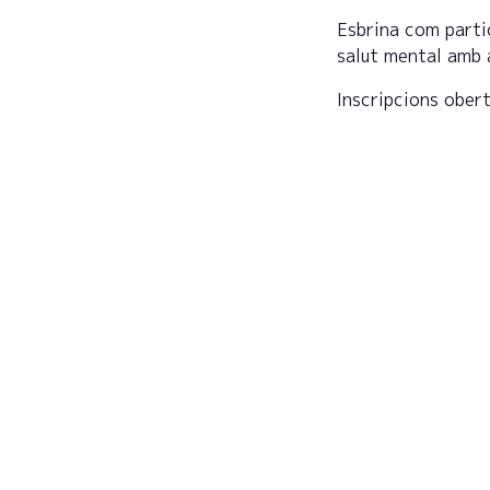
Esbrina com partic
salut mental amb 
Inscripcions ober
Regist
actual