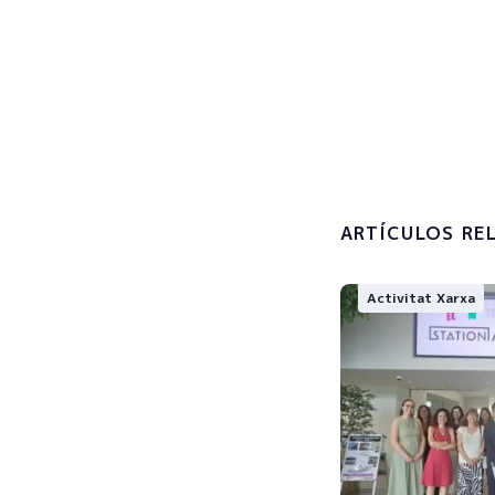
Subscribe now
Accepto 
tractamen
personals
ARTÍCULOS RE
Activitat Xarxa