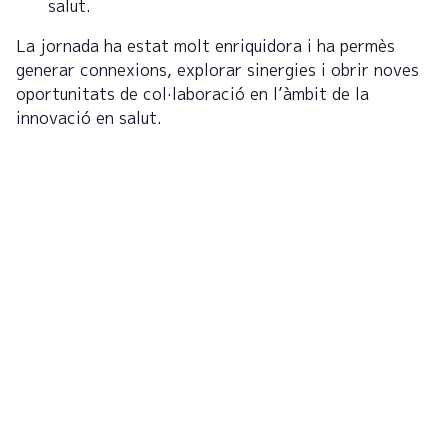
salut.
La jornada ha estat molt enriquidora i ha permès
generar connexions, explorar sinergies i obrir noves
oportunitats de col·laboració en l’àmbit de la
innovació en salut.
Registreu-vos al butlletí
per rebre actualitzacions
Subscribe now!