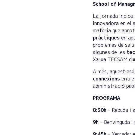
School of Manag
La jornada inclou 
innovadora en el s
matèria que aprof
pràctiques
en aqu
problemes de salut
algunes de les
tec
Xarxa TECSAM dur
A més, aquest esd
connexions
entre 
administració públ
PROGRAMA
8:30h
– Rebuda i 
9h
– Benvinguda i
9:45h
– Xerrada: e