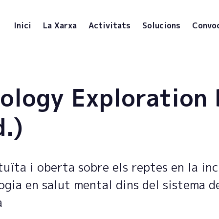
Inici
La Xarxa
Activitats
Solucions
Convo
ology Exploration
d.)
uïta i oberta sobre els reptes en la in
ogia en salut mental dins del sistema de
à