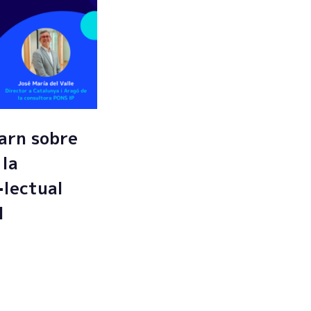
arn sobre
 la
·lectual
l