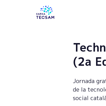
Tecsam
Techn
(2a E
Jornada grat
de la tecnol
social catal