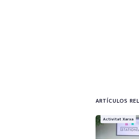
Regist
actual
Subscribe now
Accepto 
tractamen
personals
ARTÍCULOS RE
Activitat Xarxa