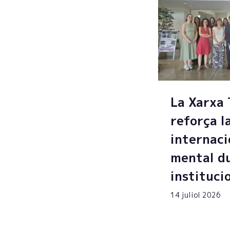
La Xarxa
reforça l
internaci
mental du
instituci
14 juliol 2026