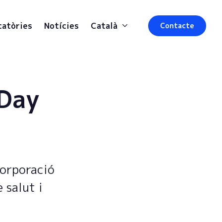
catòries
Notícies
Català
Contacte
 Day
corporació
 salut i