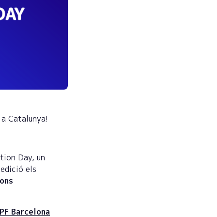
l a Catalunya!
tion Day, un
edició els
ions
PF Barcelona