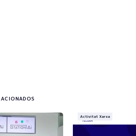
reu-vos al butlletí per rebre
itzacions
!
la
política de privacitat i el
t de les meves dades
.
LACIONADOS
Activitat Xarxa