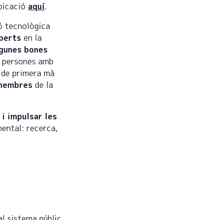
ubicació
aquí
.
ió tecnològica
perts
en la
lgunes bones
de persones amb
r de primera mà
 membres
de la
 i impulsar les
mental: recerca,
al sistema públic