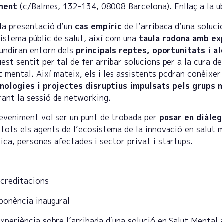
ment
(c/Balmes, 132-134, 08008 Barcelona). Enllaç a la 
la presentació d’un
cas empíric
de l’arribada d’una soluc
istema públic de salut, així com una
taula rodona amb ex
undiran entorn dels
principals reptes, oportunitats i a
est sentit per tal de fer arribar solucions per a la cura 
 mental. Així mateix, els i les assistents podran conèixe
nologies i projectes disruptius impulsats pels grups
ant la sessió de networking.
eveniment vol ser un punt de trobada per
posar en diàleg
tots els agents de l’ecosistema de la innovació en salut 
ica, persones afectades i sector privat i startups.
acreditacions
 ponència inaugural
xperiència sobre l’arribada d’una solució en Salut Mental 