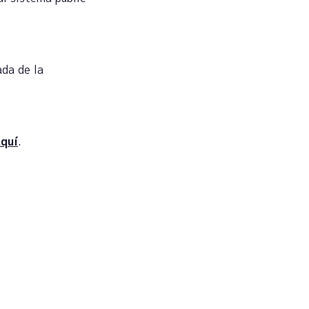
ada de la
aquí
.