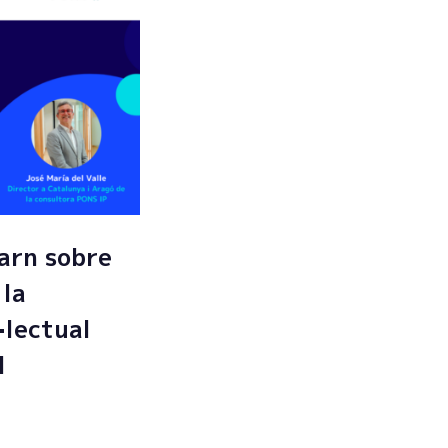
arn sobre
 la
·lectual
l