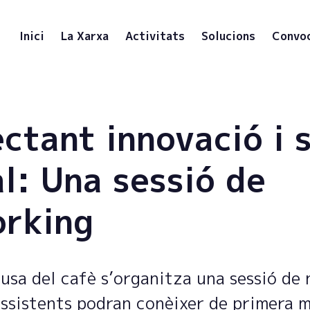
Inici
La Xarxa
Activitats
Solucions
Convo
ctant innovació i 
l: Una sessió de
rking
usa del cafè s’organitza una sessió de
 assistents podran conèixer de primera 