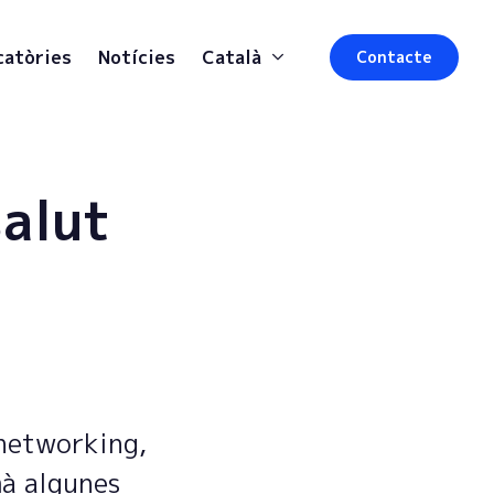
catòries
Notícies
Català
Contacte
salut
 networking,
mà algunes