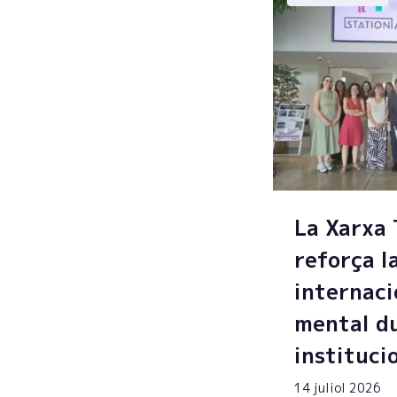
La Xarxa
reforça l
internaci
mental du
instituci
14 juliol 2026