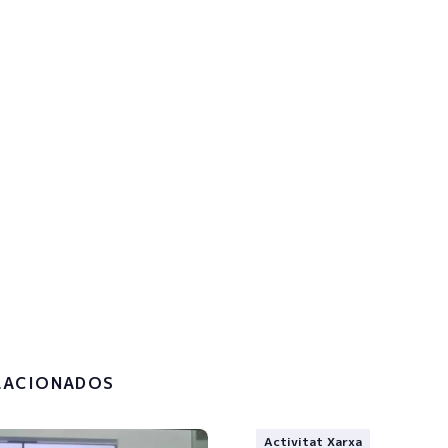
reu-vos al butlletí per rebre
itzacions
!
la
política de privacitat i el
t de les meves dades
.
LACIONADOS
Activitat Xarxa