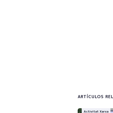
Regist
actual
Subscribe now
Accepto 
tractamen
personals
ARTÍCULOS RE
Activitat Xarxa