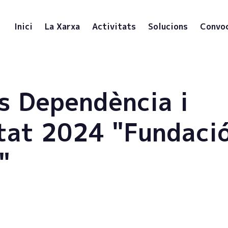
Inici
La Xarxa
Activitats
Solucions
Convo
s Dependència i
tat 2024 "Fundaci
"