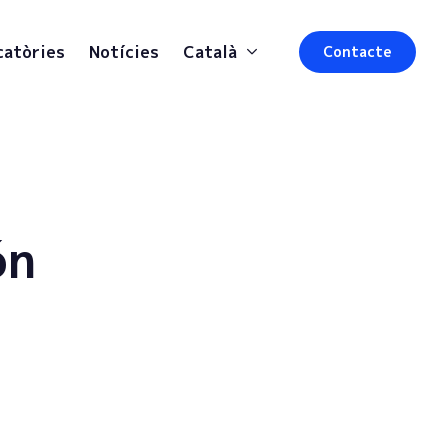
catòries
Notícies
Català
Contacte
ón