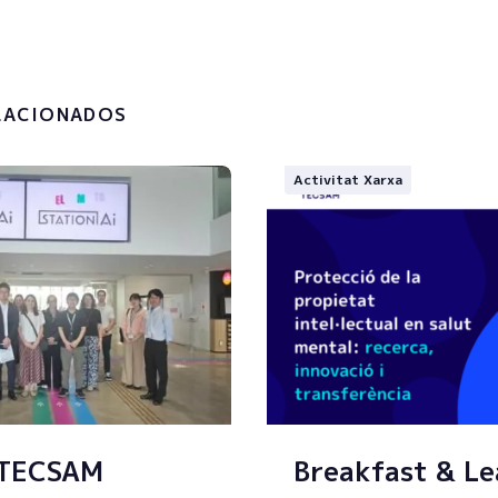
la
política de privacitat i el
t de les meves dades
.
LACIONADOS
Activitat Xarxa
 TECSAM
Breakfast & Le