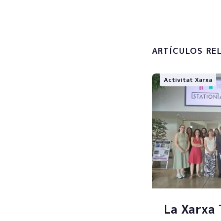
Accepto 
tractamen
personals
ARTÍCULOS RE
Activitat Xarxa
La Xarxa