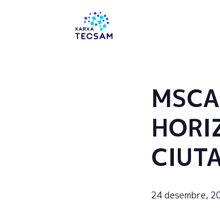
Tecsam
MSCA 
HORI
CIUT
24 desembre, 2