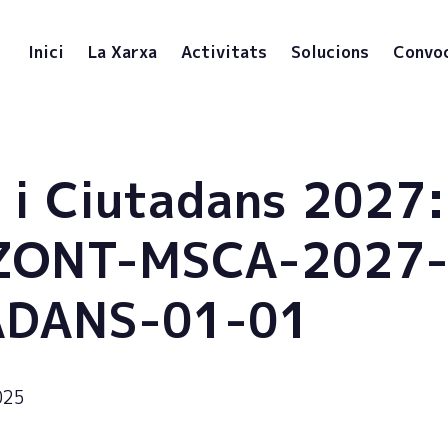
Inici
La Xarxa
Activitats
Solucions
Convo
i Ciutadans 2027:
ZONT-MSCA-2027
ADANS-01-01
025