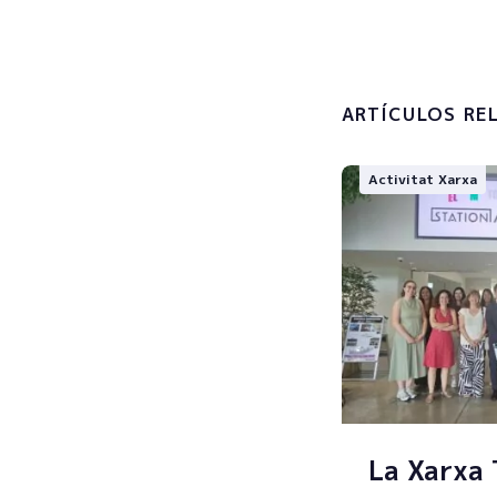
Accepto 
tractamen
personals
ARTÍCULOS RE
Activitat Xarxa
La Xarxa