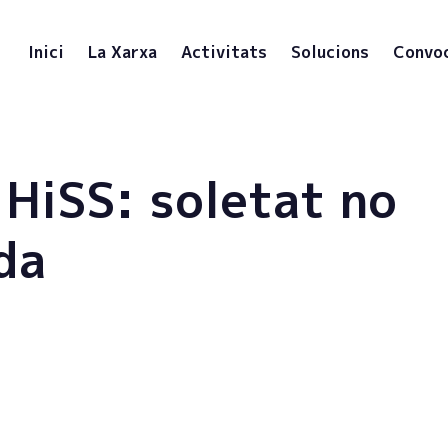
Inici
La Xarxa
Activitats
Solucions
Convo
 HiSS: soletat no
da