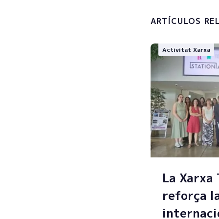
personals
ARTÍCULOS RE
Activitat Xarxa
La Xarxa
reforça l
internaci