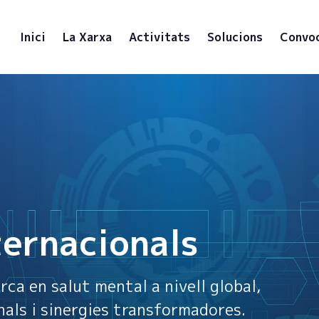
Inici
La Xarxa
Activitats
Solucions
Convo
ternacionals
ca en salut mental a nivell global,
als i sinergies transformadores.