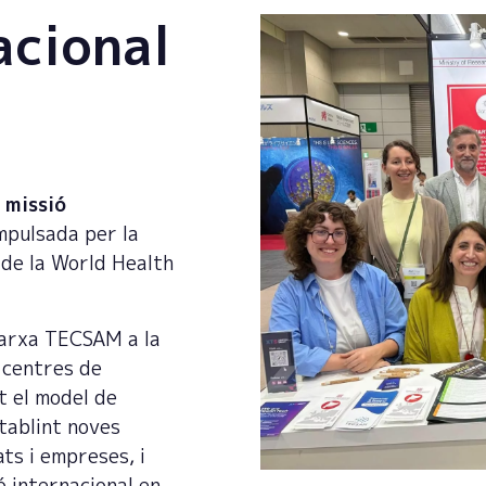
acional
a
missió
impulsada per la
de la World Health
Xarxa TECSAM a la
s centres de
t el model de
stablint noves
ts i empreses, i
ó internacional en