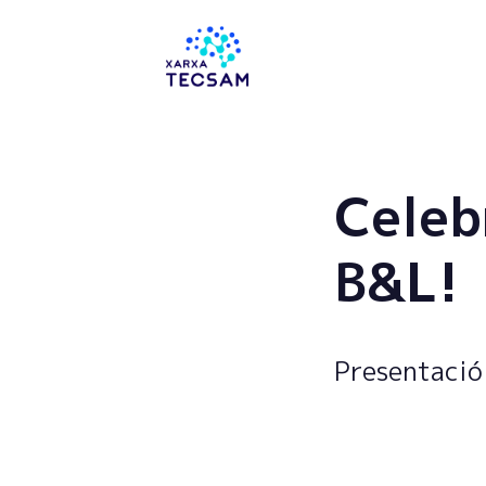
Tecsam
Celeb
B&L!
Presentació 