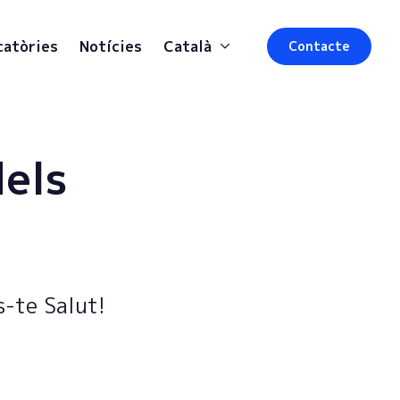
catòries
Notícies
Català
Contacte
dels
s-te Salut!