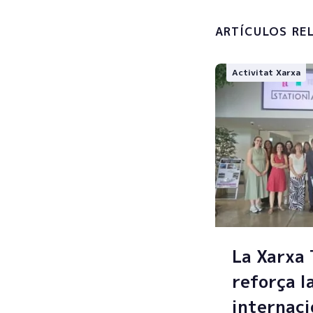
personals
ARTÍCULOS RE
Activitat Xarxa
La Xarxa
reforça l
internaci