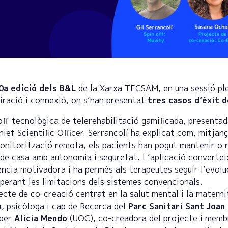
0a edició dels B&L
de la Xarxa TECSAM, en una sessió pl
iració i connexió, on s’han presentat
tres casos d’èxit d
-off tecnològica de telerehabilitació gamificada, presenta
hief Scientific Officer. Serrancolí ha explicat com, mitjan
monitorització remota, els pacients han pogut mantenir o 
 de casa amb autonomia i seguretat. L’aplicació converte
ència motivadora i ha permès als terapeutes seguir l’evol
uperant les limitacions dels sistemes convencionals.
jecte de co-creació centrat en la salut mental i la materni
a
, psicòloga i cap de Recerca del
Parc Sanitari Sant Joan
 per
Alicia Mendo
(UOC), co-creadora del projecte i memb