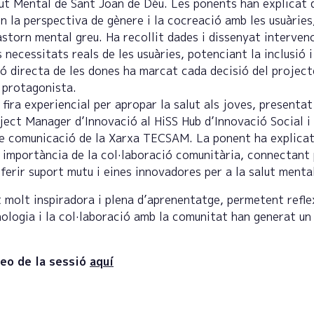
lut Mental de Sant Joan de Déu. Les ponents han explicat 
en la perspectiva de gènere i la cocreació amb les usuàri
storn mental greu. Ha recollit dades i dissenyat interven
 necessitats reals de les usuàries, potenciant la inclusió
ió directa de les dones ha marcat cada decisió del project
i protagonista.
, fira experiencial per apropar la salut als joves, presenta
oject Manager d’Innovació al HiSS Hub d’Innovació Social i 
e comunicació de la Xarxa TECSAM. La ponent ha explicat
a importància de la col·laboració comunitària, connectant 
ferir suport mutu i eines innovadores per a la salut menta
t molt inspiradora i plena d’aprenentatge, permetent refl
nologia i la col·laboració amb la comunitat han generat un
deo de la sessió
aquí