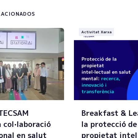
.
LACIONADOS
Activitat Xarxa
 TECSAM
Breakfast & Le
a col·laboració
la protecció de
onal en salut
propietat intel