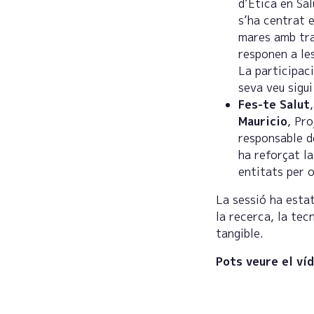
d’Ètica en Sa
s’ha centrat 
mares amb tra
responen a les
La participac
seva veu sigu
Fes-te Salut
Mauricio
, Pr
responsable d
ha reforçat l
entitats per o
La sessió ha esta
la recerca, la tec
tangible.
Pots veure el ví