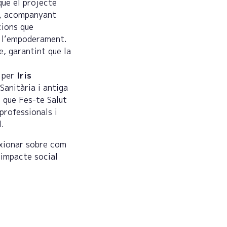
que el projecte
es, acompanyant
cions que
 i l’empoderament.
e, garantint que la
t per
Iris
Sanitària i antiga
 que Fes-te Salut
professionals i
l.
exionar sobre com
 impacte social