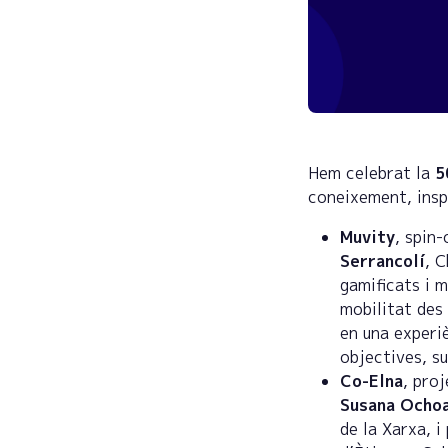
Hem celebrat la
5
coneixement, insp
Muvity
, spin
Serrancolí
, C
gamificats i 
mobilitat des
en una experi
objectives, s
Co-Elna
, pro
Susana Ocho
de la Xarxa, i