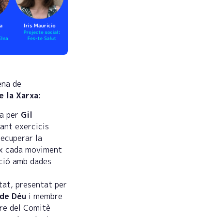
ena de
e la Xarxa
:
da per
Gil
çant exercicis
recuperar la
ix cada moviment
ució amb dades
tat, presentat per
 de Déu
i membre
re del Comitè