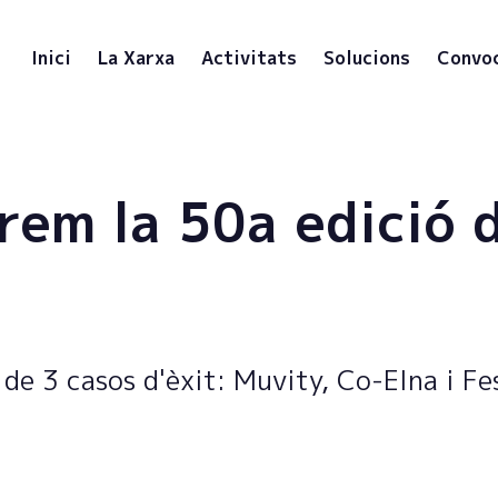
Inici
La Xarxa
Activitats
Solucions
Convo
rem la 50a edició 
de 3 casos d'èxit: Muvity, Co-Elna i Fe