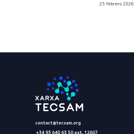
25 febrero 2026
Tecsam
contact@tecsam.org
+34 93 640 63 50 ext. 12607