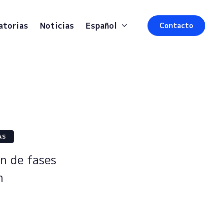
atorias
Noticias
Español
Contacto
AS
n de fases
n