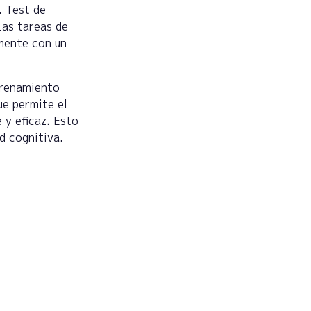
. Test de
Las tareas de
amente con un
trenamiento
ue permite el
 y eficaz. Esto
d cognitiva.