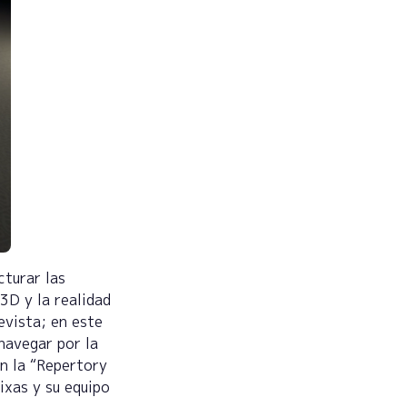
cturar las
3D y la realidad
evista; en este
 navegar por la
en la “Repertory
ixas y su equipo