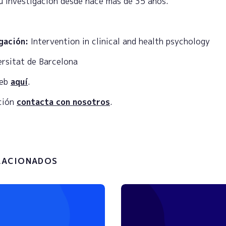
u investigación desde hace más de 35 años.
gación:
Intervention in clinical and health psychology
rsitat de Barcelona
web
aquí
.
ción
contacta con nosotros
.
LACIONADOS