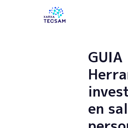
Tecsam
GUIA
Herra
inves
en sa
perso