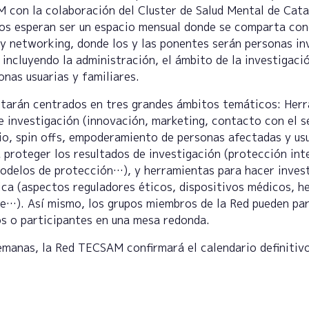
 con la colaboración del Cluster de Salud Mental de Cata
os esperan ser un espacio mensual donde se comparta con
 y networking, donde los y las ponentes serán personas in
 incluyendo la administración, el ámbito de la investigació
onas usuarias y familiares.
tarán centrados en tres grandes ámbitos temáticos: Her
e investigación (innovación, marketing, contacto con el s
o, spin offs, empoderamiento de personas afectadas y us
 proteger los resultados de investigación (protección inte
odelos de protección…), y herramientas para hacer inves
nica (aspectos reguladores éticos, dispositivos médicos, h
re…). Así mismo, los grupos miembros de la Red pueden pa
s o participantes en una mesa redonda.
emanas, la Red TECSAM confirmará el calendario definitiv