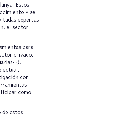
lunya. Estos
ocimiento y se
vitadas expertas
n, el sector
ramientas para
ector privado,
uarias…),
lectual,
tigación con
erramientas
rticipar como
o de estos