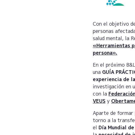
Con el objetivo de
personas afectada
salud mental, la 
«Herramientas pa
persona».
En el próximo B&
una
GUÍA PRÁCTIC
experiencia de l
investigación en 
con la
Federación
VEUS
y
Obertam
Aparte de formar 
torno a la transf
el
Día Mundial de
la
necesidad de i