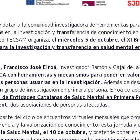
 dotar a la comunidad investigadora de herramientas para 
s en la investigación y transferencia de conocimiento en 
Red TECSAM organiza, el
miércoles 5 de octubre
, el
XI B
ra la investigación y transferencia en salud mental e
L,
Francisco José Eiroá
, investigador Ramón y Cajal de l
A con herramientas y mecanismos para poner en valor e
as personas usuarias en la investigación
. Además de desa
un grupo de investigación en primera persona, Eiroá cola
 de Entidades Catalanas de Salud Mental en Primera P
ent
, dos asociaciones de personas afectadas.
parte del ciclo de encuentros virtuales mensuales que org
erencia y la valorización de conocimiento, esta jornada v
 la Salud Mental, el 10 de octubre,
y pretende poner en 
ncorporar a la primera persona en la investigación y la