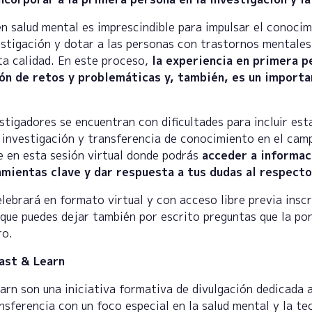
en salud mental es imprescindible para impulsar el conocim
estigación y dotar a las personas con trastornos mentale
ta calidad. En este proceso,
la experiencia en primera p
ción de retos y problemáticas y, también, es un import
tigadores se encuentran con dificultades para incluir est
 investigación y transferencia de conocimiento en el camp
e en esta sesión virtual donde podrás
acceder a informac
amientas clave y dar respuesta a tus dudas al respecto
elebrará en formato virtual y con acceso libre previa insc
l que puedes dejar también por escrito preguntas que la p
ro.
ast & Learn
rn son una iniciativa formativa de divulgación dedicada a
nsferencia con un foco especial en la salud mental y la te