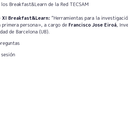
a los Breakfast&Learn de la Red TECSAM
–
XI Breakfast&Learn:
“Herramientas para la investigació
n primera persona», a cargo de
Francisco Jose Eiroá
, In
idad de Barcelona (UB).
preguntas
 sesión