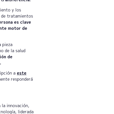
iento y los
s de tratamientos
ersona es clave
ante motor de
a pieza
o de la salud
ión de
.
ripción a
este
onente responderá
 la innovación,
cnología, liderada