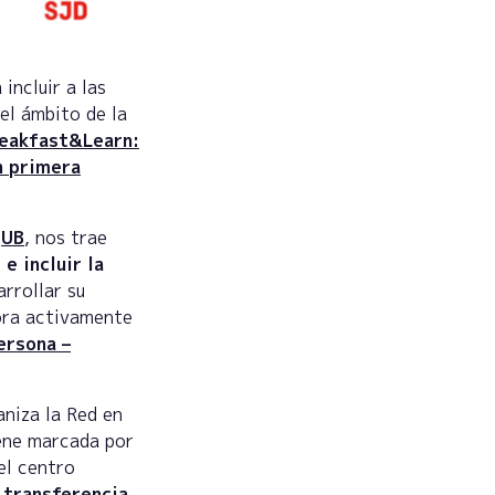
incluir a las
el ámbito de la
reakfast&Learn:
n primera
a
UB
, nos trae
 incluir la
rrollar su
bora activamente
ersona –
aniza la Red en
iene marcada por
el centro
 transferencia.