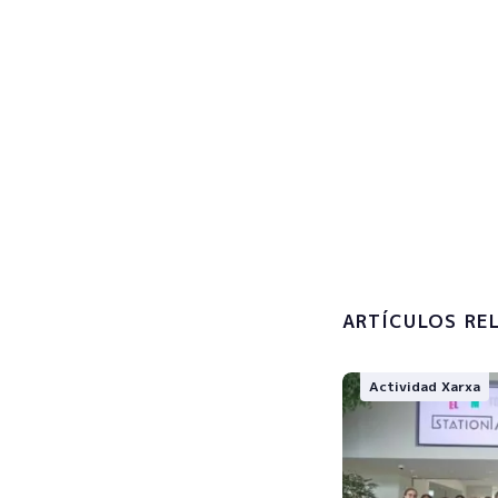
Regíst
actual
¡Suscríbete a
Acepto l
tratamien
ARTÍCULOS RE
Actividad Xarxa