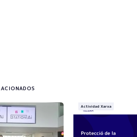
rate en la newsletter para re
izaciones
hora!
a
política de privacidad y el
to de mis datos personales.
LACIONADOS
Actividad Xarxa