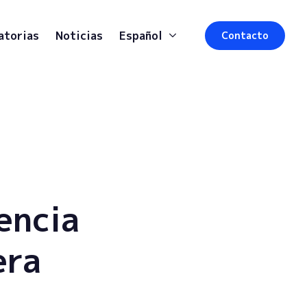
atorias
Noticias
Español
Contacto
encia
era