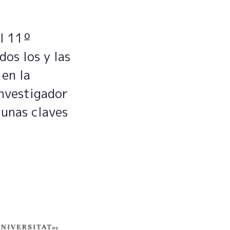
el 11º
dos los y las
 en la
investigador
gunas claves