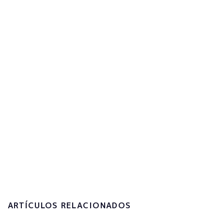
Regístrate en la newsletter
para recibir actualizaciones
¡Suscríbete ahora!
Acepto la
política de privacidad y el
tratamiento de mis datos personales.
Enviar
ARTÍCULOS RELACIONADOS