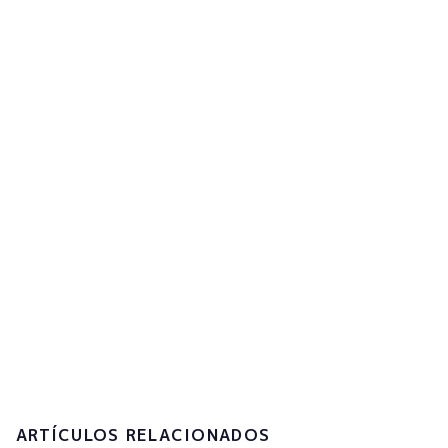
per rebre actualitzacions
Subscribe now!
Accepto la
política de privacitat i el
tractament de les meves dades
personals.
Enviar
ARTÍCULOS RELACIONADOS