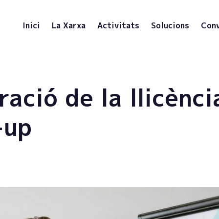
Inici
La Xarxa
Activitats
Solucions
Conv
ació de la llicènci
-up