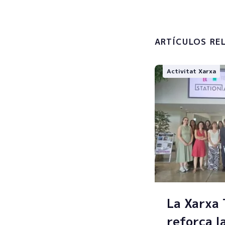
Accepto 
tractamen
personals
ARTÍCULOS RE
Activitat Xarxa
La Xarxa
reforça l