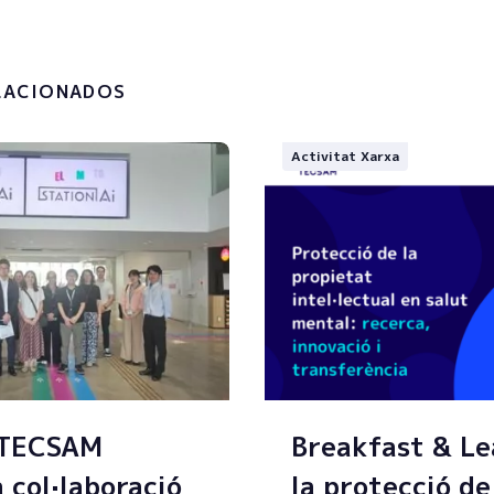
la
política de privacitat i el
t de les meves dades
.
LACIONADOS
Activitat Xarxa
 TECSAM
Breakfast & Le
a col·laboració
la protecció de