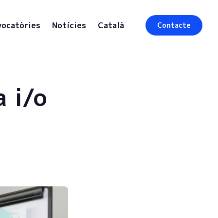
ocatòries
Notícies
Català
Contacte
a i/o