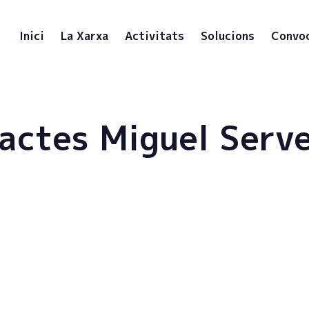
Inici
La Xarxa
Activitats
Solucions
Convo
actes Miguel Serv