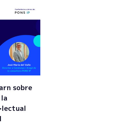
arn sobre
 la
·lectual
l