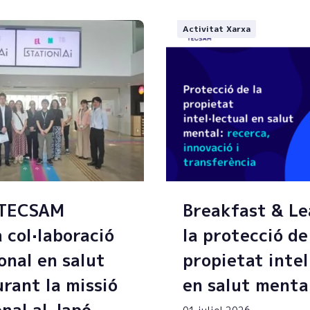
Activitat Xarxa
 TECSAM
Breakfast & Le
a col·laboració
la protecció de
onal en salut
propietat intel
rant la missió
en salut menta