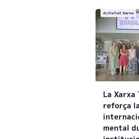
Activitat Xarxa
La Xarxa
reforça l
internaci
mental du