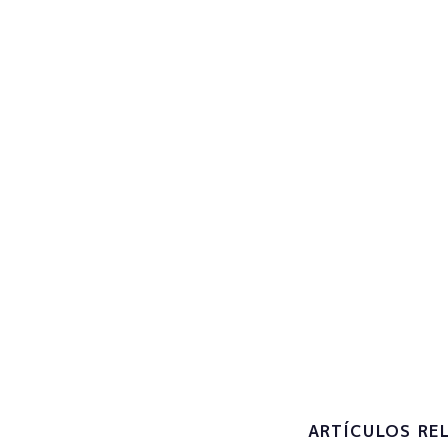
Regist
actual
Subscribe now
Accepto 
tractamen
personals
ARTÍCULOS RE