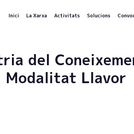
Inici
La Xarxa
Activitats
Solucions
Convo
tria del Coneixeme
 Modalitat Llavor