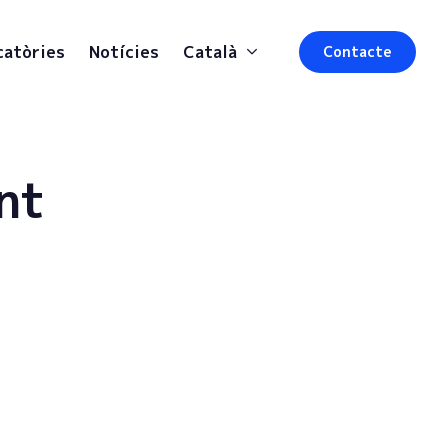
catòries
Notícies
Català
Contacte
nt