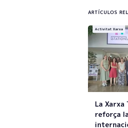
personals
ARTÍCULOS RE
Activitat Xarxa
La Xarxa
reforça l
internaci