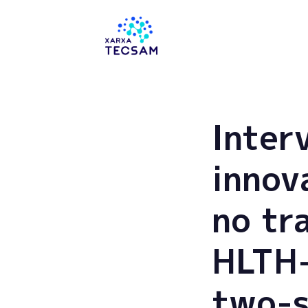
Tecsam
Inter
innov
no tr
HLTH
two-s