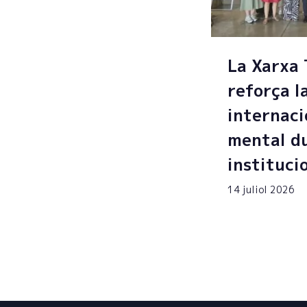
La Xarxa
reforça l
internaci
mental du
instituci
14 juliol 2026