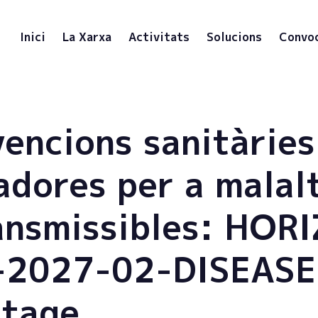
Inici
La Xarxa
Activitats
Solucions
Convo
vencions sanitàries
adores per a malal
ansmissibles: HOR
-2027-02-DISEASE
tage