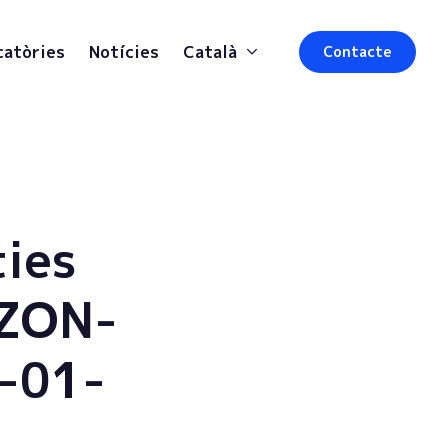
catòries
Notícies
Català
Contacte
ties
IZON-
-01-