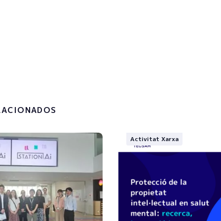
!
la
política de privacitat i el
t de les meves dades
.
LACIONADOS
Activitat Xarxa