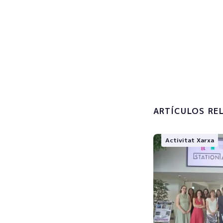
Subscribe now
Accepto 
tractamen
personals
ARTÍCULOS RE
Activitat Xarxa