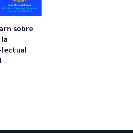
arn sobre
 la
·lectual
l