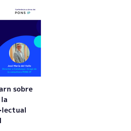
arn sobre
 la
·lectual
l