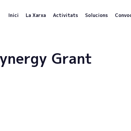
Inici
La Xarxa
Activitats
Solucions
Convo
ynergy Grant