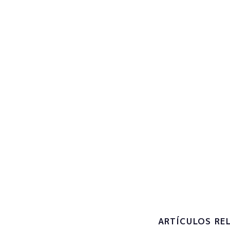
Regist
actual
Subscribe now
Accepto 
tractamen
personals
ARTÍCULOS RE