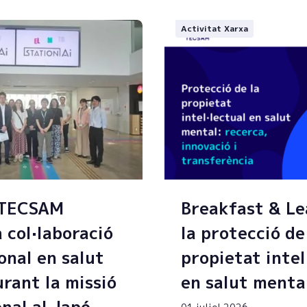
Activitat Xarxa
 TECSAM
Breakfast & Le
a col·laboració
la protecció de
onal en salut
propietat intel
rant la missió
en salut menta