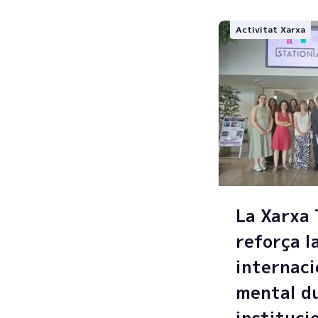
Activitat Xarxa
La Xarxa
reforça l
internaci
mental du