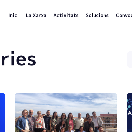
Inici
La Xarxa
Activitats
Solucions
Convo
ries