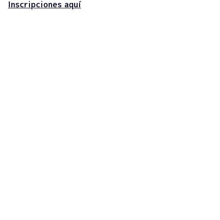
Inscripciones aquí
Regístrate en la newsletter
para recibir actualizaciones
¡Suscríbete ahora!