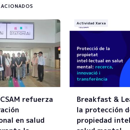
LACIONADOS
Actividad Xarxa
ECSAM refuerza
Breakfast & Le
ración
la protección d
onal en salud
propiedad inte