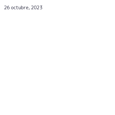
26 octubre, 2023
Regístrate en la newsletter
para recibir actualizaciones
¡Suscríbete ahora!