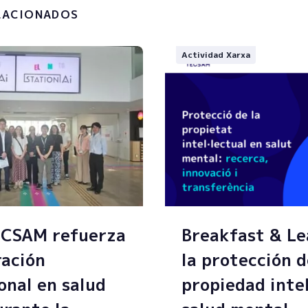
LACIONADOS
Actividad Xarxa
ECSAM refuerza
Breakfast & Le
ración
la protección d
onal en salud
propiedad inte