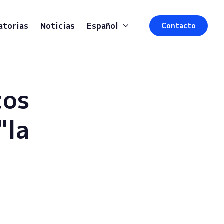
atorias
Noticias
Español
Contacto
tos
"la