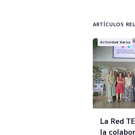
Acepto l
tratamien
ARTÍCULOS RE
Actividad Xarxa
La Red T
la colabo