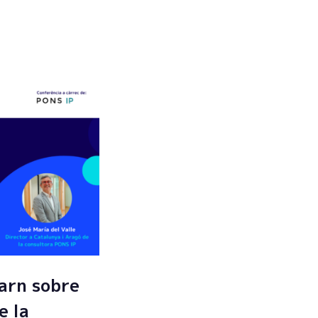
Enviar
arn sobre
e la