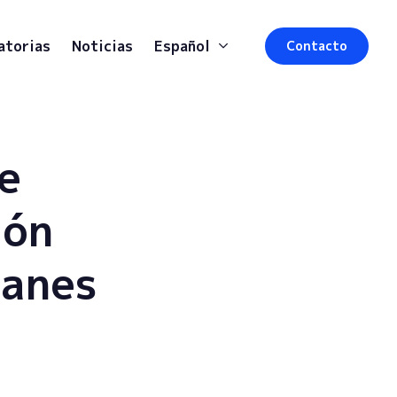
atorias
Noticias
Español
Contacto
e
ión
manes