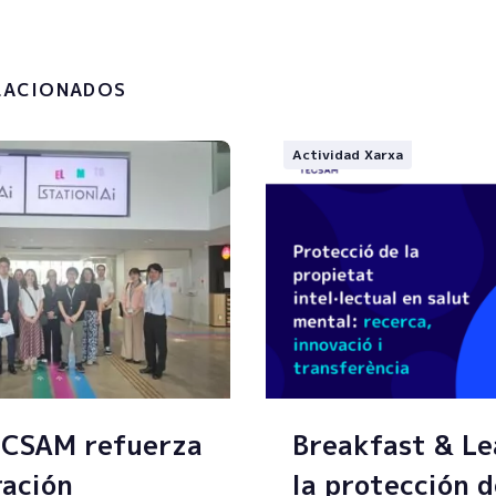
a
política de privacidad y el
to de mis datos personales.
LACIONADOS
Actividad Xarxa
ECSAM refuerza
Breakfast & Le
ración
la protección d