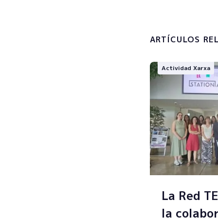
Acepto l
tratamien
ARTÍCULOS RE
Actividad Xarxa
La Red T
la colabo