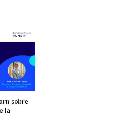
Enviar
arn sobre
e la