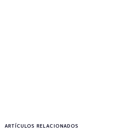
Regístrate en la newsletter
para recibir actualizaciones
¡Suscríbete ahora!
Acepto la
política de privacidad y el
tratamiento de mis datos personales.
Enviar
ARTÍCULOS RELACIONADOS