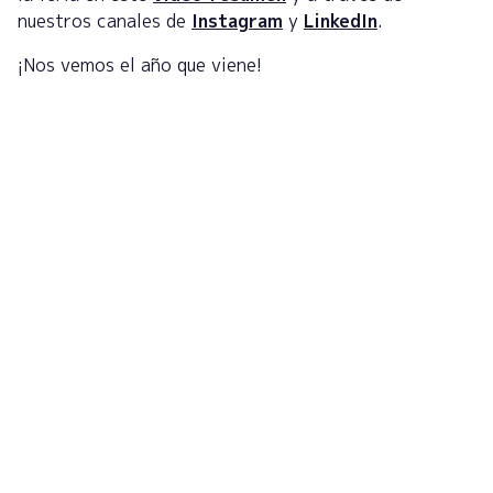
nuestros canales de
Instagram
y
LinkedIn
.
¡Nos vemos el año que viene!
Regístrate en la newsletter
para recibir actualizaciones
¡Suscríbete ahora!